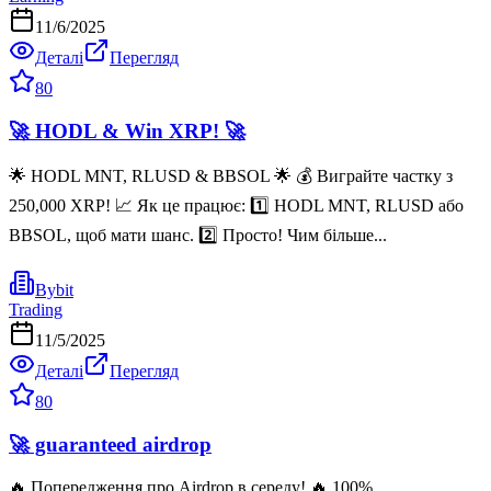
11/6/2025
Деталі
Перегляд
80
🚀 HODL & Win XRP! 🚀
🌟 HODL MNT, RLUSD & BBSOL 🌟 💰 Виграйте частку з
250,000 XRP! 📈 Як це працює: 1️⃣ HODL MNT, RLUSD або
BBSOL, щоб мати шанс. 2️⃣ Просто! Чим більше...
Bybit
Trading
11/5/2025
Деталі
Перегляд
80
🚀 guaranteed airdrop
🔥 Попередження про Airdrop в середу! 🔥 100%