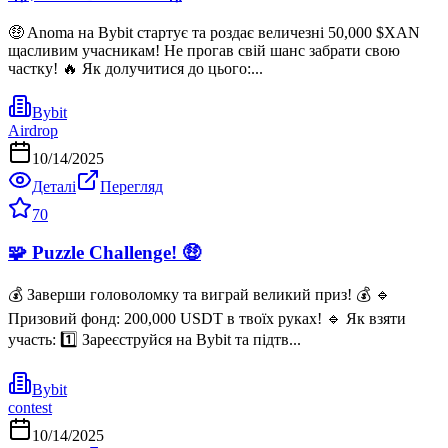
🤑 Anoma на Bybit стартує та роздає величезні 50,000 $XAN
щасливим учасникам! Не прогав свій шанс забрати свою
частку! 🔥 Як долучитися до цього:...
Bybit
Airdrop
10/14/2025
Деталі
Перегляд
70
🧩 Puzzle Challenge! 🤑
💰 Заверши головоломку та виграй великий приз! 💰 🔹
Призовий фонд: 200,000 USDT в твоїх руках! 🔹 Як взяти
участь: 1️⃣ Зареєструйся на Bybit та підтв...
Bybit
contest
10/14/2025