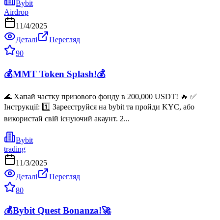
Bybit
Airdrop
11/4/2025
Деталі
Перегляд
90
💰MMT Token Splash!💰
🌊 Хапай частку призового фонду в 200,000 USDT! 🔥 ✅
Інструкції: 1️⃣ Зареєструйся на bybit та пройди KYC, або
використай свій існуючий акаунт. 2...
Bybit
trading
11/3/2025
Деталі
Перегляд
80
💰Bybit Quest Bonanza!🚀