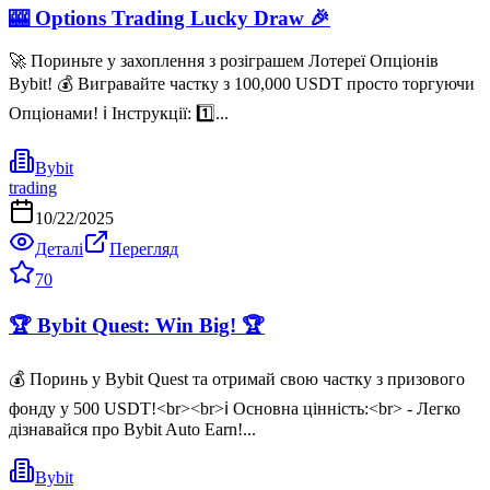
🎰 Options Trading Lucky Draw 🎉
🚀 Пориньте у захоплення з розіграшем Лотереї Опціонів
Bybit! 💰 Вигравайте частку з 100,000 USDT просто торгуючи
Опціонами! ℹ️ Інструкції: 1️⃣...
Bybit
trading
10/22/2025
Деталі
Перегляд
70
🏆 Bybit Quest: Win Big! 🏆
💰 Поринь у Bybit Quest та отримай свою частку з призового
фонду у 500 USDT!<br><br>ℹ️ Основна цінність:<br> - Легко
дізнавайся про Bybit Auto Earn!...
Bybit