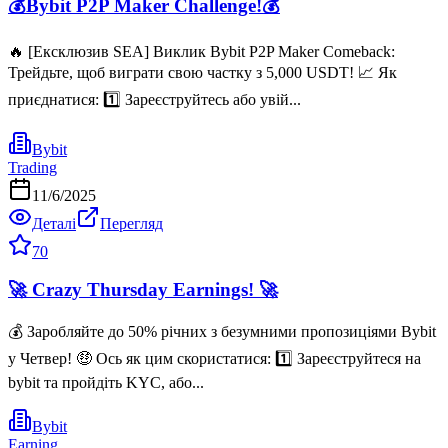
💰Bybit P2P Maker Challenge!💰
🔥 [Ексклюзив SEA] Виклик Bybit P2P Maker Comeback:
Трейдьте, щоб виграти свою частку з 5,000 USDT! 📈 Як
приєднатися: 1️⃣ Зареєструйтесь або увій...
Bybit
Trading
11/6/2025
Деталі
Перегляд
70
🚀 Crazy Thursday Earnings! 🚀
💰 Заробляйте до 50% річних з безумними пропозиціями Bybit
у Четвер! 🤑 Ось як цим скористатися: 1️⃣ Зареєструйтеся на
bybit та пройдіть KYC, або...
Bybit
Earning