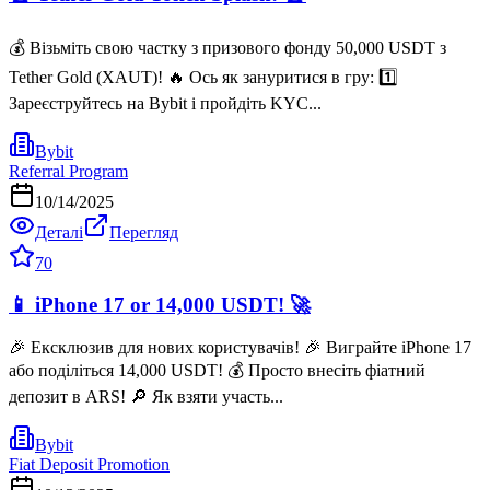
💰 Візьміть свою частку з призового фонду 50,000 USDT з
Tether Gold (XAUT)! 🔥 Ось як зануритися в гру: 1️⃣
Зареєструйтесь на Bybit і пройдіть KYC...
Bybit
Referral Program
10/14/2025
Деталі
Перегляд
70
📱 iPhone 17 or 14,000 USDT! 🚀
🎉 Ексклюзив для нових користувачів! 🎉 Виграйте iPhone 17
або поділіться 14,000 USDT! 💰 Просто внесіть фіатний
депозит в ARS! 🔎 Як взяти участь...
Bybit
Fiat Deposit Promotion