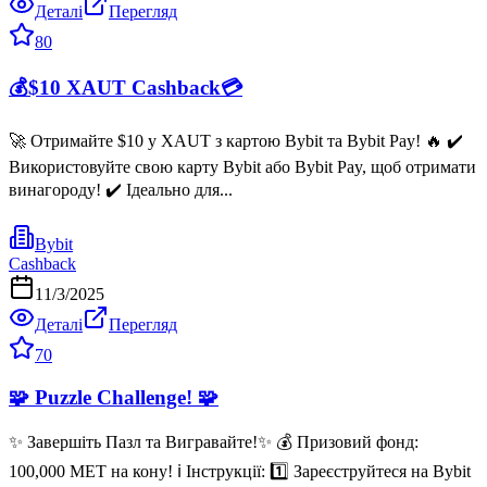
Деталі
Перегляд
80
💰$10 XAUT Cashback💳
🚀 Отримайте $10 у XAUT з картою Bybit та Bybit Pay! 🔥 ✔️
Використовуйте свою карту Bybit або Bybit Pay, щоб отримати
винагороду! ✔️ Ідеально для...
Bybit
Cashback
11/3/2025
Деталі
Перегляд
70
🧩 Puzzle Challenge! 🧩
✨ Завершіть Пазл та Вигравайте!✨ 💰 Призовий фонд:
100,000 MET на кону! ℹ️ Інструкції: 1️⃣ Зареєструйтеся на Bybit