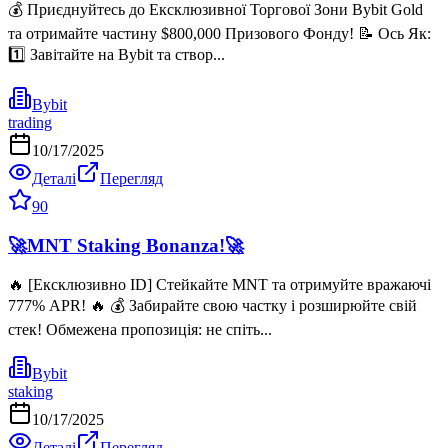
💰 Приєднуйтесь до Ексклюзивної Торгової Зони Bybit Gold
та отримайте частину $800,000 Призового Фонду! 📝 Ось Як:
1️⃣ Завітайте на Bybit та створ...
Bybit
trading
10/17/2025
Деталі
Перегляд
90
🚀MNT Staking Bonanza!🚀
🔥 [Ексклюзивно ID] Стейкайте MNT та отримуйте вражаючі
777% APR! 🔥 💰 Забирайте свою частку і розширюйте свій
стек! Обмежена пропозиція: не спіть...
Bybit
staking
10/17/2025
Деталі
Перегляд