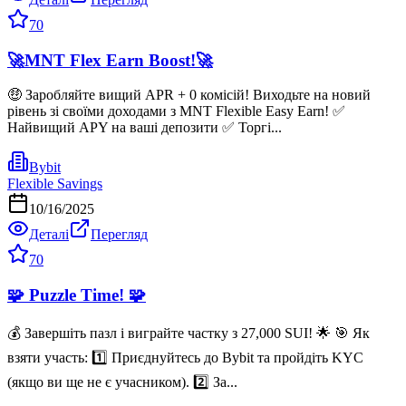
70
🚀MNT Flex Earn Boost!🚀
🤑 Заробляйте вищий APR + 0 комісій! Виходьте на новий
рівень зі своїми доходами з MNT Flexible Easy Earn! ✅
Найвищий APY на ваші депозити ✅ Торгі...
Bybit
Flexible Savings
10/16/2025
Деталі
Перегляд
70
🧩 Puzzle Time! 🧩
💰 Завершіть пазл і виграйте частку з 27,000 SUI! 🌟 🎯 Як
взяти участь: 1️⃣ Приєднуйтесь до Bybit та пройдіть KYC
(якщо ви ще не є учасником). 2️⃣ За...