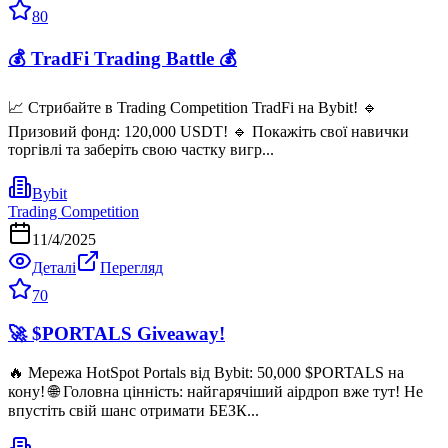
80
💰 TradFi Trading Battle 💰
📈 Стрибайте в Trading Competition TradFi на Bybit! 🔹
Призовий фонд: 120,000 USDT! 🔹 Покажіть свої навички
торгівлі та заберіть свою частку вигр...
Bybit
Trading Competition
11/4/2025
Деталі
Перегляд
70
🚀 $PORTALS Giveaway!
🔥 Мережа HotSpot Portals від Bybit: 50,000 $PORTALS на
кону! 🌐 Головна цінність: найгарячіший аірдроп вже тут! Не
впустіть свій шанс отримати БЕЗК...