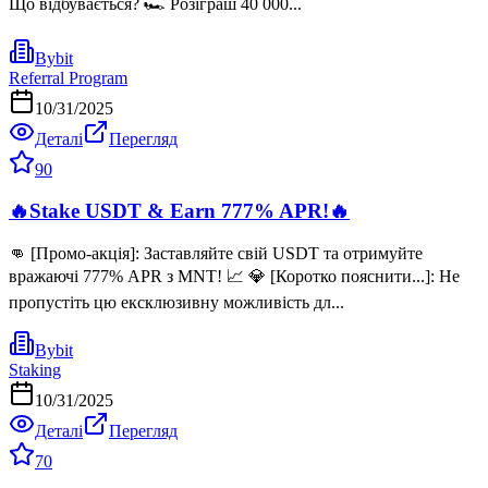
Що відбувається? 🏎️ Розіграш 40 000...
Bybit
Referral Program
10/31/2025
Деталі
Перегляд
90
🔥Stake USDT & Earn 777% APR!🔥
👊 [Промо-акція]: Заставляйте свій USDT та отримуйте
вражаючі 777% APR з MNT! 📈 💎 [Коротко пояснити...]: Не
пропустіть цю ексклюзивну можливість дл...
Bybit
Staking
10/31/2025
Деталі
Перегляд
70