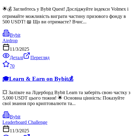
🌟💰 Заглибтесь у Bybit Quest! Досліджуйте індекси Volmex і
отримайте можливість виграти частину призового фонду в
500 USDT! 📖 Що ви отримаєте? Вчис...
Bybit
Airdrop
11/3/2025
Деталі
Перегляд
70
🎓Learn & Earn on Bybit💰
💥 Залізьте на Лідерборд Bybit Learn та заберіть свою частку з
5,000 USDT цього тижня! 🌟 Основна цінність: Показуйте
свої знання про криптовалюти та...
Bybit
Leaderboard Challenge
11/3/2025