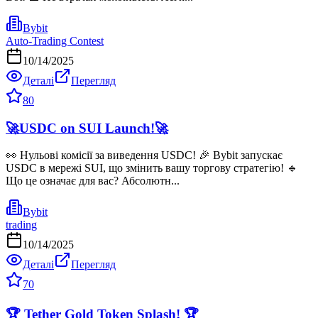
Bybit
Auto-Trading Contest
10/14/2025
Деталі
Перегляд
80
🚀USDC on SUI Launch!🚀
👀 Нульові комісії за виведення USDC! 🎉 Bybit запускає
USDC в мережі SUI, що змінить вашу торгову стратегію! 🔹
Що це означає для вас? Абсолютн...
Bybit
trading
10/14/2025
Деталі
Перегляд
70
🏆 Tether Gold Token Splash! 🏆