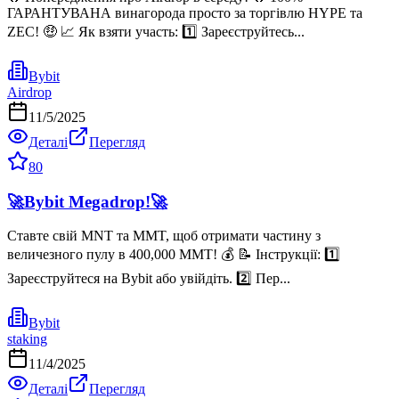
ГАРАНТУВАНА винагорода просто за торгівлю HYPE та
ZEC! 🤑 📈 Як взяти участь: 1️⃣ Зареєструйтесь...
Bybit
Airdrop
11/5/2025
Деталі
Перегляд
80
🚀Bybit Megadrop!🚀
Ставте свій MNT та MMT, щоб отримати частину з
величезного пулу в 400,000 MMT! 💰 📝 Інструкції: 1️⃣
Зареєструйтеся на Bybit або увійдіть. 2️⃣ Пер...
Bybit
staking
11/4/2025
Деталі
Перегляд