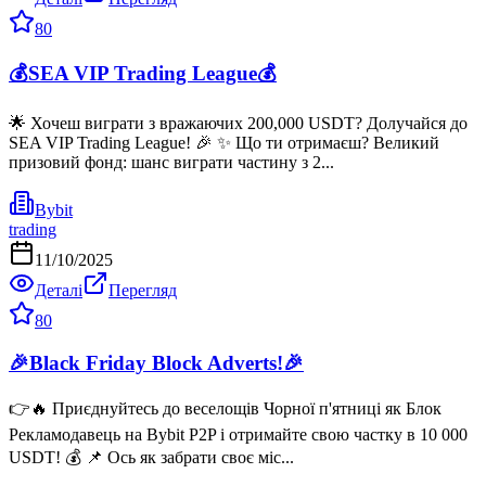
80
💰SEA VIP Trading League💰
🌟 Хочеш виграти з вражаючих 200,000 USDT? Долучайся до
SEA VIP Trading League! 🎉 ✨ Що ти отримаєш? Великий
призовий фонд: шанс виграти частину з 2...
Bybit
trading
11/10/2025
Деталі
Перегляд
80
🎉Black Friday Block Adverts!🎉
👉🔥 Приєднуйтесь до веселощів Чорної п'ятниці як Блок
Рекламодавець на Bybit P2P і отримайте свою частку в 10 000
USDT! 💰 📌 Ось як забрати своє міс...