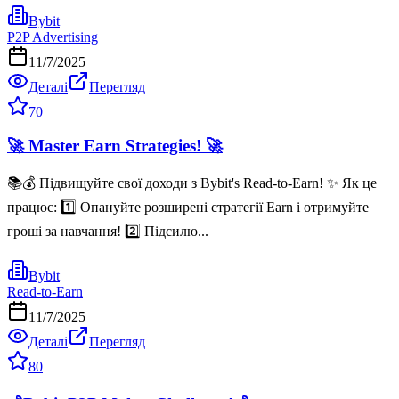
Bybit
P2P Advertising
11/7/2025
Деталі
Перегляд
70
🚀 Master Earn Strategies! 🚀
📚💰 Підвищуйте свої доходи з Bybit's Read-to-Earn! ✨ Як це
працює: 1️⃣ Опануйте розширені стратегії Earn і отримуйте
гроші за навчання! 2️⃣ Підсилю...
Bybit
Read-to-Earn
11/7/2025
Деталі
Перегляд
80