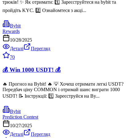
трюків! ✨ Як отримати: 1️⃣ Зареєструйтеся на bybit та
пройдіть KYC. 2️⃣ Ознайомтеся з акці...
Bybit
Rewards
10/28/2025
Деталі
Перегляд
70
💰 Win 1000 USDT! 💰
🔥 Прогноз на Bybit! 🔥 💡 Хочеш отримати легкі USDT?
Передбач ціну COMMON і отримай шанс виграти 1000
USDT! 📝 Інструкції: 1️⃣ Зареєструйся на By...
Bybit
Prediction Contest
10/27/2025
Деталі
Перегляд