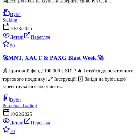
Зареєструйтеся на Bybit та заверште свою KYC, а...
Bybit
Staking
10/23/2025
Деталі
Перегляд
90
🚀MNT, XAUT & PAXG Blast Week!🚀
💰 Призовий фонд: 100,000 USDT! 🔥 Готуйся до остаточного
торгового поєдинку! 🔗 Інструкції: 1️⃣ Зайди на bybit, щоб
зареєструватися або увійти...
Bybit
Perpetual Trading
10/22/2025
Деталі
Перегляд
70