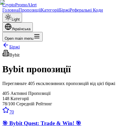
CryptoPromoAlert
Головна
Пропозиції
Категорії
Біржі
Реферальні Коди
Light
Українська
Open main menu
Біржі
Bybit
Bybit
пропозиції
Перегляньте 405 ексклюзивних пропозицій від цієї біржі
405
Активні Пропозиції
148
Категорії
78
/100
Середній Рейтинг
70
🎯 Bybit Quest: Trade & Win! 🎯