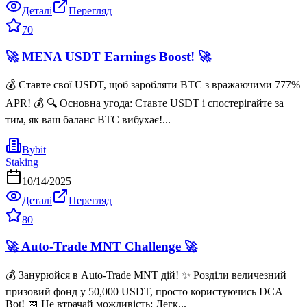
Деталі
Перегляд
70
🚀 MENA USDT Earnings Boost! 🚀
💰 Ставте свої USDT, щоб заробляти BTC з вражаючими 777%
APR! 💰 🔍 Основна угода: Ставте USDT і спостерігайте за
тим, як ваш баланс BTC вибухає!...
Bybit
Staking
10/14/2025
Деталі
Перегляд
80
🚀 Auto-Trade MNT Challenge 🚀
💰 Занурюйся в Auto-Trade MNT дій! ✨ Розділи величезний
призовий фонд у 50,000 USDT, просто користуючись DCA
Bot! 📅 Не втрачай можливість: Легк...