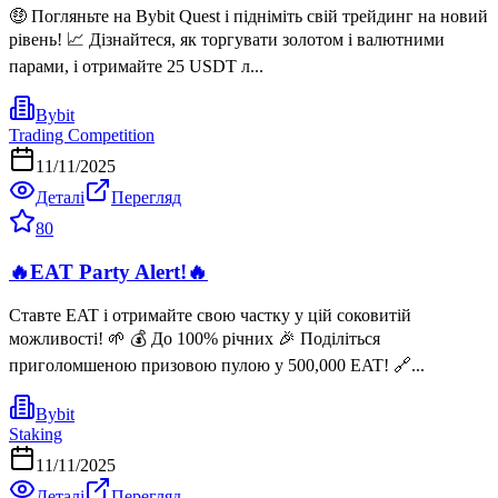
🤑 Погляньте на Bybit Quest і підніміть свій трейдинг на новий
рівень! 📈 Дізнайтеся, як торгувати золотом і валютними
парами, і отримайте 25 USDT л...
Bybit
Trading Competition
11/11/2025
Деталі
Перегляд
80
🔥EAT Party Alert!🔥
Ставте EAT і отримайте свою частку у цій соковитій
можливості! 🌱 💰 До 100% річних 🎉 Поділіться
приголомшеною призовою пулою у 500,000 EAT! 🔗...
Bybit
Staking
11/11/2025
Деталі
Перегляд