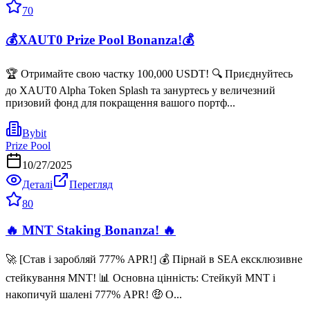
70
💰XAUT0 Prize Pool Bonanza!💰
🏆 Отримайте свою частку 100,000 USDT! 🔍 Приєднуйтесь
до XAUT0 Alpha Token Splash та зануртесь у величезний
призовий фонд для покращення вашого портф...
Bybit
Prize Pool
10/27/2025
Деталі
Перегляд
80
🔥 MNT Staking Bonanza! 🔥
🚀 [Став і заробляй 777% APR!] 💰 Пірнай в SEA ексклюзивне
стейкування MNT! 📊 Основна цінність: Стейкуй MNT і
накопичуй шалені 777% APR! 🤑 О...