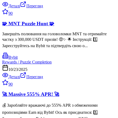
Деталі
Перегляд
90
🧩 MNT Puzzle Hunt 🧩
Завершіть полювання на головоломки MNT та отримайте
частку з 300,000 USDT призів! 🤑✨ 🌟 Інструкції: 1️⃣
Зареєструйтесь на Bybit та підтвердіть свою о...
Bybit
Rewards / Puzzle Completion
10/23/2025
Деталі
Перегляд
90
🚀 Massive 555% APR! 🚀
💰 Заробляйте вражаючі до 555% APR з обмеженими
пропозиціями Earn від Bybit! Ось як приєднатися: 1️⃣