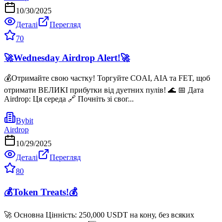
10/30/2025
Деталі
Перегляд
70
🚀Wednesday Airdrop Alert!🚀
💰Отримайте свою частку! Торгуйте COAI, AIA та FET, щоб
отримати ВЕЛИКІ прибутки від дуетних пулів! 🌊 📅 Дата
Airdrop: Ця середа 🔗 Почніть зі свог...
Bybit
Airdrop
10/29/2025
Деталі
Перегляд
80
💰Token Treats!💰
🚀 Основна Цінність: 250,000 USDT на кону, без всяких