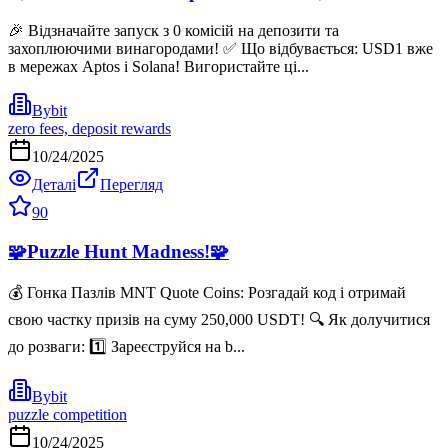
🎉 Відзначайте запуск з 0 комісій на депозити та
захоплюючими винагородами! ✅ Що відбувається: USD1 вже
в мережах Aptos і Solana! Вигористайте ці...
Bybit
zero fees, deposit rewards
10/24/2025
Деталі
Перегляд
90
🧩Puzzle Hunt Madness!🧩
💰 Гонка Пазлів MNT Quote Coins: Розгадай код і отримай
свою частку призів на суму 250,000 USDT! 🔍 Як долучитися
до розваги: 1️⃣ Зареєструйся на b...
Bybit
puzzle competition
10/24/2025