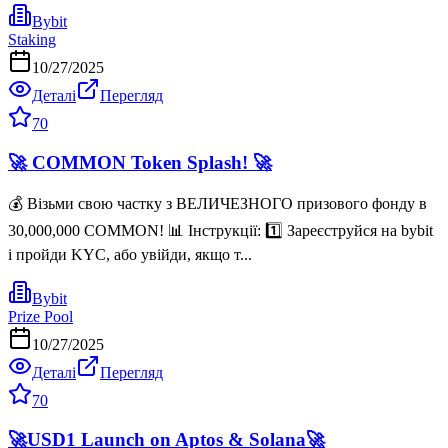
Bybit
Staking
10/27/2025
Деталі
Перегляд
70
🚀 COMMON Token Splash! 🚀
💰 Візьми свою частку з ВЕЛИЧЕЗНОГО призового фонду в
30,000,000 COMMON! 📊 Інструкції: 1️⃣ Зареєструйся на bybit
і пройди KYC, або увійди, якщо т...
Bybit
Prize Pool
10/27/2025
Деталі
Перегляд
70
🚀USD1 Launch on Aptos & Solana🚀