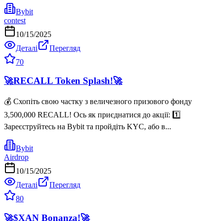
Bybit
contest
10/15/2025
Деталі
Перегляд
70
🚀RECALL Token Splash!🚀
💰 Схопіть свою частку з величезного призового фонду
3,500,000 RECALL! Ось як приєднатися до акції: 1️⃣
Зареєструйтесь на Bybit та пройдіть KYC, або в...
Bybit
Airdrop
10/15/2025
Деталі
Перегляд
80
🚀$XAN Bonanza!🚀