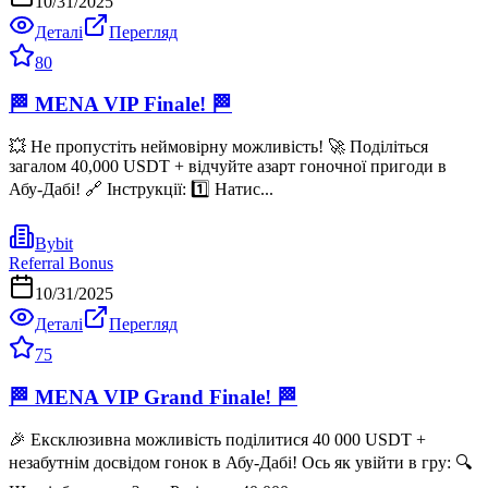
10/31/2025
Деталі
Перегляд
80
🏁 MENA VIP Finale! 🏁
💥 Не пропустіть неймовірну можливість! 🚀 Поділіться
загалом 40,000 USDT + відчуйте азарт гоночної пригоди в
Абу-Дабі! 🔗 Інструкції: 1️⃣ Натис...
Bybit
Referral Bonus
10/31/2025
Деталі
Перегляд
75
🏁 MENA VIP Grand Finale! 🏁
🎉 Ексклюзивна можливість поділитися 40 000 USDT +
незабутнім досвідом гонок в Абу-Дабі! Ось як увійти в гру: 🔍