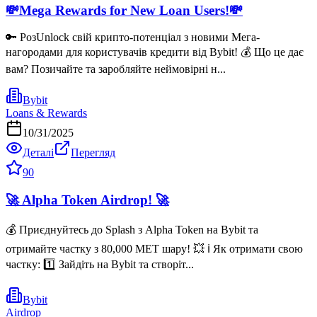
💸Mega Rewards for New Loan Users!💸
🔑 РозUnlock свій крипто-потенціал з новими Мега-
нагородами для користувачів кредити від Bybit! 💰 Що це дає
вам? Позичайте та заробляйте неймовірні н...
Bybit
Loans & Rewards
10/31/2025
Деталі
Перегляд
90
🚀 Alpha Token Airdrop! 🚀
💰 Приєднуйтесь до Splash з Alpha Token на Bybit та
отримайте частку з 80,000 MET шару! 💥 ℹ️ Як отримати свою
частку: 1️⃣ Зайдіть на Bybit та створіт...
Bybit
Airdrop