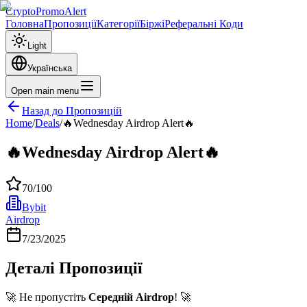
CryptoPromoAlert
Головна
Пропозиції
Категорії
Біржі
Реферальні Коди
Light
Українська
Open main menu
Назад до Пропозицій
Home
/
Deals
/
🔥Wednesday Airdrop Alert🔥
🔥Wednesday Airdrop Alert🔥
70
/100
Bybit
Airdrop
7/23/2025
Деталі Пропозиції
🚀 Не пропустіть
Середній Airdrop
! 🚀