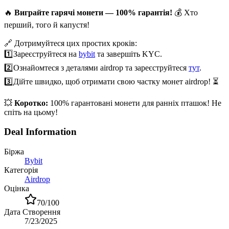
🔥
Виграйте гарячі монети — 100% гарантія!
💰 Хто
перший, того й капустя!
🔗 Дотримуйтеся цих простих кроків:
1️⃣
Зареєструйтеся на
bybit
та завершіть KYC.
2️⃣
Ознайомтеся з деталями airdrop та зареєструйтеся
тут
.
3️⃣
Дійте швидко, щоб отримати свою частку монет airdrop! ⏳
💥
Коротко:
100% гарантовані монети для ранніх пташок! Не
спіть на цьому!
Deal Information
Біржа
Bybit
Категорія
Airdrop
Оцінка
70
/100
Дата Створення
7/23/2025