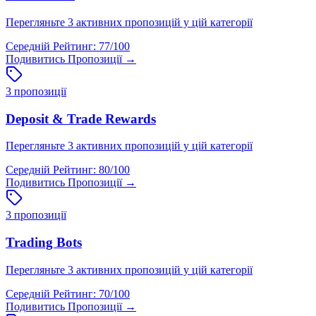
Перегляньте 3 активних пропозицій у цій категорії
Середній Рейтинг
:
77
/100
Подивитись Пропозиції
→
3
пропозиції
Deposit & Trade Rewards
Перегляньте 3 активних пропозицій у цій категорії
Середній Рейтинг
:
80
/100
Подивитись Пропозиції
→
3
пропозиції
Trading Bots
Перегляньте 3 активних пропозицій у цій категорії
Середній Рейтинг
:
70
/100
Подивитись Пропозиції
→