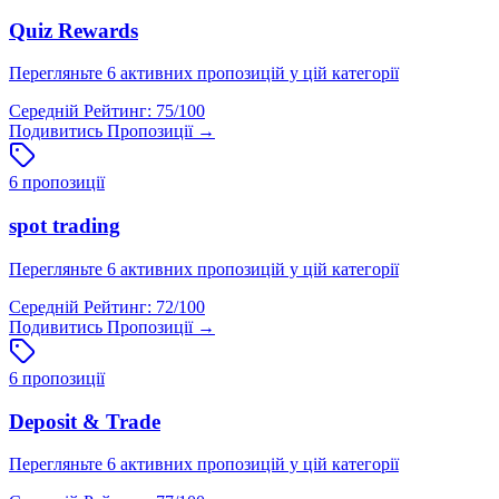
Quiz Rewards
Перегляньте 6 активних пропозицій у цій категорії
Середній Рейтинг
:
75
/100
Подивитись Пропозиції
→
6
пропозиції
spot trading
Перегляньте 6 активних пропозицій у цій категорії
Середній Рейтинг
:
72
/100
Подивитись Пропозиції
→
6
пропозиції
Deposit & Trade
Перегляньте 6 активних пропозицій у цій категорії