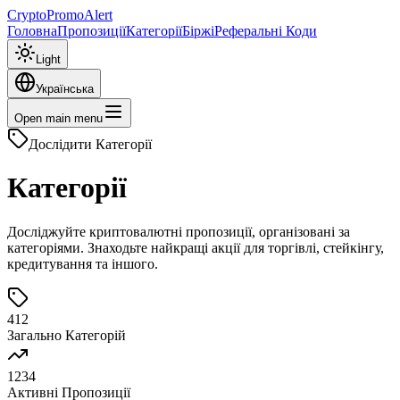
CryptoPromoAlert
Головна
Пропозиції
Категорії
Біржі
Реферальні Коди
Light
Українська
Open main menu
Дослідити Категорії
Категорії
Досліджуйте криптовалютні пропозиції, організовані за
категоріями. Знаходьте найкращі акції для торгівлі, стейкінгу,
кредитування та іншого.
412
Загально Категорій
1234
Активні Пропозиції