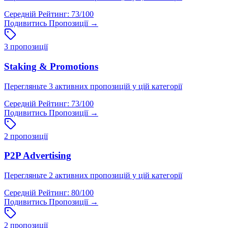
Середній Рейтинг
:
73
/100
Подивитись Пропозиції
→
3
пропозиції
Staking & Promotions
Перегляньте 3 активних пропозицій у цій категорії
Середній Рейтинг
:
73
/100
Подивитись Пропозиції
→
2
пропозиції
P2P Advertising
Перегляньте 2 активних пропозицій у цій категорії
Середній Рейтинг
:
80
/100
Подивитись Пропозиції
→
2
пропозиції