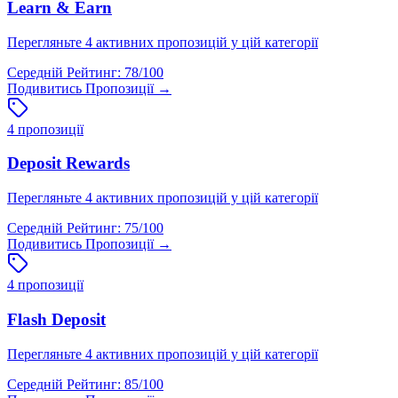
Learn & Earn
Перегляньте 4 активних пропозицій у цій категорії
Середній Рейтинг
:
78
/100
Подивитись Пропозиції
→
4
пропозиції
Deposit Rewards
Перегляньте 4 активних пропозицій у цій категорії
Середній Рейтинг
:
75
/100
Подивитись Пропозиції
→
4
пропозиції
Flash Deposit
Перегляньте 4 активних пропозицій у цій категорії
Середній Рейтинг
:
85
/100