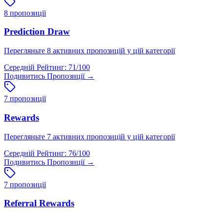
8
пропозиції
Prediction Draw
Перегляньте 8 активних пропозицій у цій категорії
Середній Рейтинг
:
71
/100
Подивитись Пропозиції
→
7
пропозиції
Rewards
Перегляньте 7 активних пропозицій у цій категорії
Середній Рейтинг
:
76
/100
Подивитись Пропозиції
→
7
пропозиції
Referral Rewards