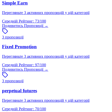
Simple Earn
Перегляньте 3 активних пропозицій у цій категорії
Середній Рейтинг
:
73
/100
Подивитись Пропозиції
→
3
пропозиції
Fixed Promotion
Перегляньте 3 активних пропозицій у цій категорії
Середній Рейтинг
:
97
/100
Подивитись Пропозиції
→
3
пропозиції
perpetual futures
Перегляньте 3 активних пропозицій у цій категорії
Середній Рейтинг
:
70
/100