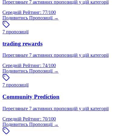
Перегляньте 7 активних пропозицій у цій категорії
Середній Рейтинг
:
77
/100
Подивитись Пропозиції
→
7
пропозиції
trading rewards
Перегляньте 7 активних пропозицій у цій категорії
Середній Рейтинг
:
74
/100
Подивитись Пропозиції
→
7
пропозиції
Community Prediction
Перегляньте 7 активних пропозицій у цій категорії
Середній Рейтинг
:
70
/100
Подивитись Пропозиції
→