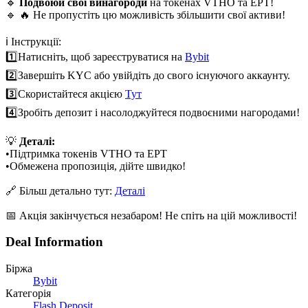
🔹
Подвоюй свої винагороди
на токенах VTHO та EPT!
🔹 🔥 Не пропустіть цю можливість збільшити свої активи!
ℹ️ Інструкції:
1️⃣
Натисніть, щоб зареєструватися на
Bybit
2️⃣
Завершіть KYC або увійдіть до свого існуючого аккаунту.
3️⃣
Скористайтеся акцією
Тут
4️⃣
Зробіть депозит і насолоджуйтеся подвоєними нагородами!
💡
Деталі:
•
Підтримка токенів VTHO та EPT
•
Обмежена пропозиція, дійте швидко!
🔗 Більш детально тут:
Деталі
📅 Акція закінчується незабаром! Не спіть на цій можливості!
Deal Information
Біржа
Bybit
Категорія
Flash Deposit