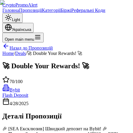
CryptoPromoAlert
Головна
Пропозиції
Категорії
Біржі
Реферальні Коди
Light
Українська
Open main menu
Назад до Пропозицій
Home
/
Deals
/
🚀 Double Your Rewards! 🚀
🚀 Double Your Rewards! 🚀
70
/100
Bybit
Flash Deposit
4/28/2025
Деталі Пропозиції
🎉 [SEA Ексклюзив] Швидкий депозит на Bybit! 🎉