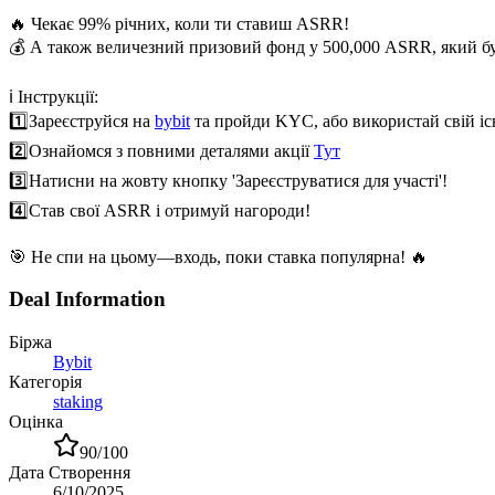
🔥 Чекає 99% річних, коли ти ставиш ASRR!
💰 А також величезний призовий фонд у 500,000 ASRR, який бу
ℹ️ Інструкції:
1️⃣
Зареєструйся на
bybit
та пройди KYC, або використай свій іс
2️⃣
Ознайомся з повними деталями акції
Тут
3️⃣
Натисни на жовту кнопку 'Зареєструватися для участі'!
4️⃣
Став свої ASRR і отримуй нагороди!
🎯 Не спи на цьому—входь, поки ставка популярна! 🔥
Deal Information
Біржа
Bybit
Категорія
staking
Оцінка
90
/100
Дата Створення
6/10/2025