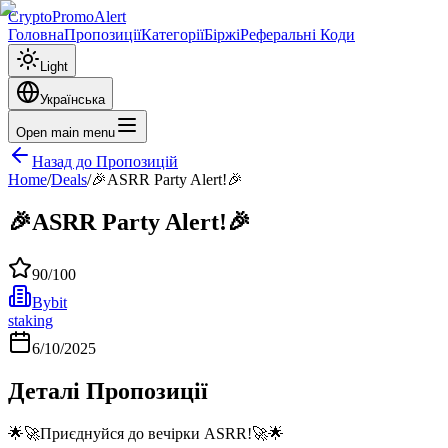
CryptoPromoAlert
Головна
Пропозиції
Категорії
Біржі
Реферальні Коди
Light
Українська
Open main menu
Назад до Пропозицій
Home
/
Deals
/
🎉ASRR Party Alert!🎉
🎉ASRR Party Alert!🎉
90
/100
Bybit
staking
6/10/2025
Деталі Пропозиції
🌟🚀Приєднуйся до вечірки ASRR!🚀🌟