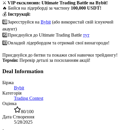
⚔️
VIP ексклюзив: Ultimate Trading Battle на Bybit!
🔥 Бийся на лідерборді за частину
100,000 USDT!
💰
Інструкції:
1️⃣
Зареєструйся на
Bybit
(або використай свій існуючий
акаунт)
2️⃣
Приєднуйся до Ultimate Trading Battle
тут
3️⃣
Овладий лідербордом та отримай свої винагороди!
Приєднуйся до битви та покажи свої навички трейдингу!
Термін:
Перевір деталі за посиланням акції!
Deal Information
Біржа
Bybit
Категорія
Trading Contest
Оцінка
80
/100
Дата Створення
5/28/2025