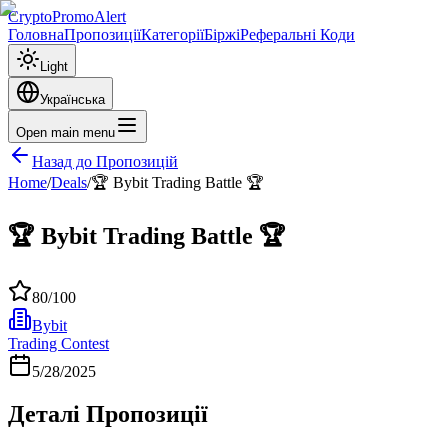
CryptoPromoAlert
Головна
Пропозиції
Категорії
Біржі
Реферальні Коди
Light
Українська
Open main menu
Назад до Пропозицій
Home
/
Deals
/
🏆 Bybit Trading Battle 🏆
🏆 Bybit Trading Battle 🏆
80
/100
Bybit
Trading Contest
5/28/2025
Деталі Пропозиції