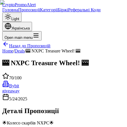
CryptoPromoAlert
Головна
Пропозиції
Категорії
Біржі
Реферальні Коди
Light
Українська
Open main menu
Назад до Пропозицій
Home
/
Deals
/
🎰 NXPC Treasure Wheel! 🎰
🎰 NXPC Treasure Wheel! 🎰
70
/100
Bybit
giveaway
5/24/2025
Деталі Пропозиції
🌟Колесо скарбів NXPC🌟