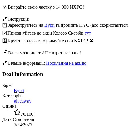
💰 Виграйте свою частку з 14,000 NXPC!
🔗 Інструкції:
1️⃣
Зареєструйтесь на
Bybit
та пройдіть KYC (або скористайтеся
2️⃣
Приєднуйтесь до акції Колесо Скарбів
тут
3️⃣
Крутіть колесо та отримуйте свої NXPC! 🎡
🌈 Ваша можливість! Не втратьте шанс!
🔗 Більше інформації:
Посилання на акцію
Deal Information
Біржа
Bybit
Категорія
giveaway
Оцінка
70
/100
Дата Створення
5/24/2025