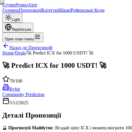
CryptoPromoAlert
Головна
Пропозиції
Категорії
Біржі
Реферальні Коди
Light
Українська
Open main menu
Назад до Пропозицій
Home
/
Deals
/
🚀 Predict ICX for 1000 USDT! 🚀
🚀 Predict ICX for 1000 USDT! 🚀
70
/100
Bybit
Community Prediction
5/12/2025
Деталі Пропозиції
🔮
Прогнозуй Майбутнє
: Вгадай ціну ICX і можеш виграти 10