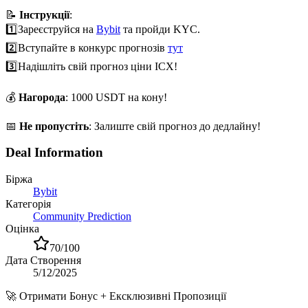
📝
Інструкції
:
1️⃣
Зареєструйся на
Bybit
та пройди KYC.
2️⃣
Вступайте в конкурс прогнозів
тут
3️⃣
Надішліть свій прогноз ціни ICX!
💰
Нагорода
: 1000 USDT на кону!
📅
Не пропустіть
: Залиште свій прогноз до дедлайну!
Deal Information
Біржа
Bybit
Категорія
Community Prediction
Оцінка
70
/100
Дата Створення
5/12/2025
🚀
Отримати Бонус + Ексклюзивні Пропозиції