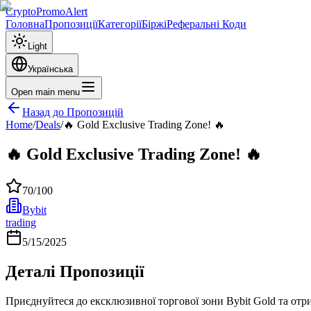
CryptoPromoAlert
Головна
Пропозиції
Категорії
Біржі
Реферальні Коди
Light
Українська
Open main menu
Назад до Пропозицій
Home
/
Deals
/
🔥 Gold Exclusive Trading Zone! 🔥
🔥 Gold Exclusive Trading Zone! 🔥
70
/100
Bybit
trading
5/15/2025
Деталі Пропозиції
Приєднуйтеся до ексклюзивної торгової зони Bybit Gold та от