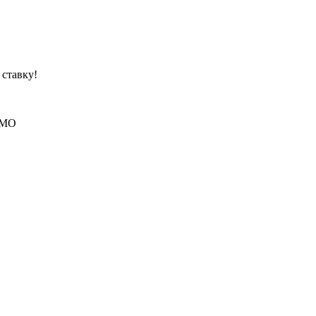
 ставку!
R6MO