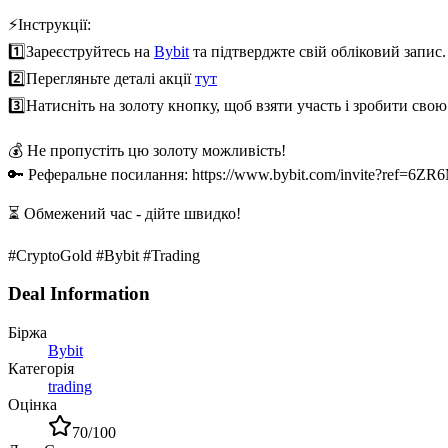
⚡️Інструкції:
1️⃣
Зареєструйтесь на
Bybit
та підтверджте свій обліковий запис.
2️⃣
Перегляньте деталі акції
тут
3️⃣
Натисніть на золоту кнопку, щоб взяти участь і зробити свою
💰 Не пропустіть цю золоту можливість!
🔑 Реферальне посилання: https://www.bybit.com/invite?ref=6Z
⏳ Обмежений час - дійте швидко!
#CryptoGold #Bybit #Trading
Deal Information
Біржа
Bybit
Категорія
trading
Оцінка
70
/100