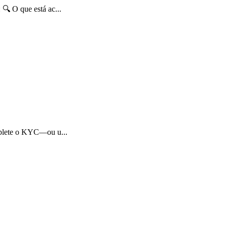
🔍 O que está ac...
mplete o KYC—ou u...