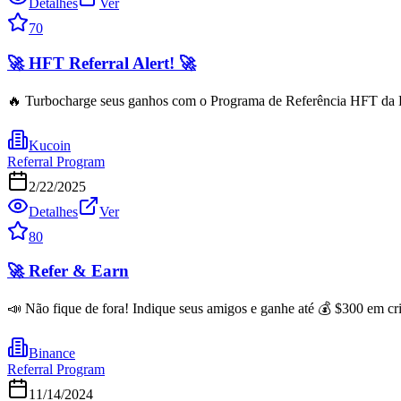
Detalhes
Ver
70
🚀 HFT Referral Alert! 🚀
🔥 Turbocharge seus ganhos com o Programa de Referência HFT da K
Kucoin
Referral Program
2/22/2025
Detalhes
Ver
80
🚀 Refer & Earn
📣 Não fique de fora! Indique seus amigos e ganhe até 💰 $300 em crip
Binance
Referral Program
11/14/2024