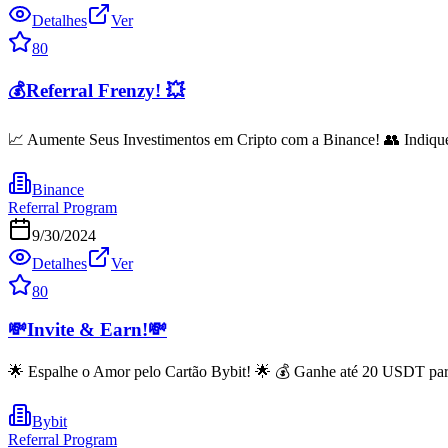
Detalhes
Ver
80
💰Referral Frenzy! 💥
📈 Aumente Seus Investimentos em Cripto com a Binance! 👥 Indique
Binance
Referral Program
9/30/2024
Detalhes
Ver
80
💸Invite & Earn!💸
🌟 Espalhe o Amor pelo Cartão Bybit! 🌟 💰 Ganhe até 20 USDT pa
Bybit
Referral Program