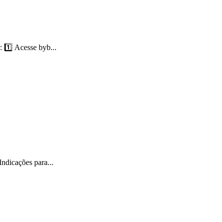
 1️⃣ Acesse byb...
ndicações para...