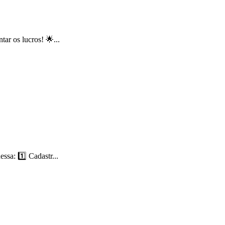
r os lucros! 🌟...
sa: 1️⃣ Cadastr...