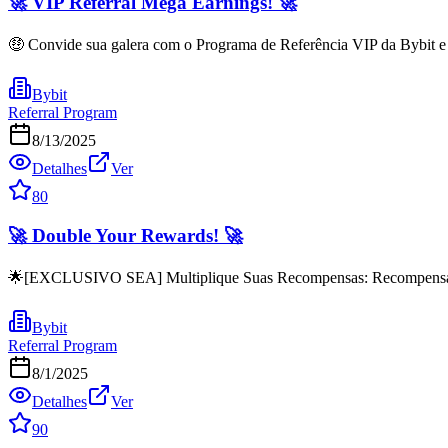
🚀 VIP Referral Mega Earnings! 🚀
🤑 Convide sua galera com o Programa de Referência VIP da Bybit e 
Bybit
Referral Program
8/13/2025
Detalhes
Ver
80
🚀 Double Your Rewards! 🚀
🌟[EXCLUSIVO SEA] Multiplique Suas Recompensas: Recompensas 
Bybit
Referral Program
8/1/2025
Detalhes
Ver
90