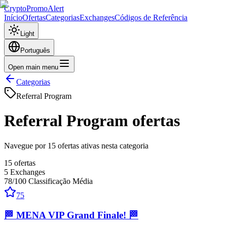
CryptoPromoAlert
Início
Ofertas
Categorias
Exchanges
Códigos de Referência
Light
Português
Open main menu
Categorias
Referral Program
Referral Program
ofertas
Navegue por 15 ofertas ativas nesta categoria
15
ofertas
5
Exchanges
78
/100
Classificação Média
75
🏁 MENA VIP Grand Finale! 🏁