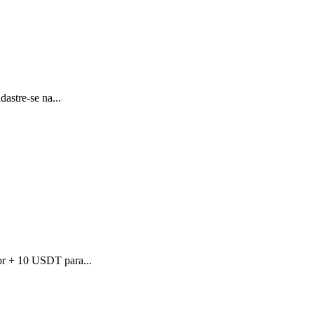
astre-se na...
or + 10 USDT para...