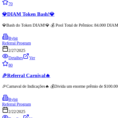
70
💎DIAM Token Bash!💎
💎Bash do Token DIAM!💎 💰 Pool Total de Prêmios: 84.000 DIAM em jo
Bybit
Referral Program
2/27/2025
Detalhes
Ver
80
🎉Referral Carnival🔥
🎉Carnaval de Indicações🔥 💰Divida um enorme prêmio de $100.000 e 
Bybit
Referral Program
2/22/2025