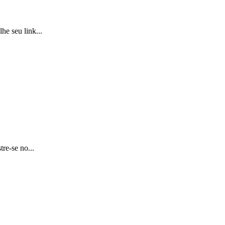
he seu link...
re-se no...