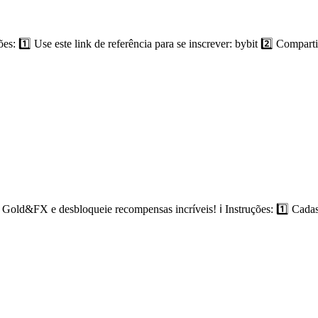
1️⃣ Use este link de referência para se inscrever: bybit 2️⃣ Compartil
ld&FX e desbloqueie recompensas incríveis! ℹ️ Instruções: 1️⃣ Cadast