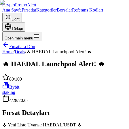
CryptoPromoAlert
Ana Sayfa
Fırsatlar
Kategoriler
Borsalar
Referans Kodları
Light
Türkçe
Open main menu
Fırsatlara Dön
Home
/
Deals
/
🔥 HAEDAL Launchpool Alert! 🔥
🔥 HAEDAL Launchpool Alert! 🔥
80
/100
Bybit
staking
4/28/2025
Fırsat Detayları
🌟 Yeni Liste Uyarısı: HAEDAL/USDT 🌟