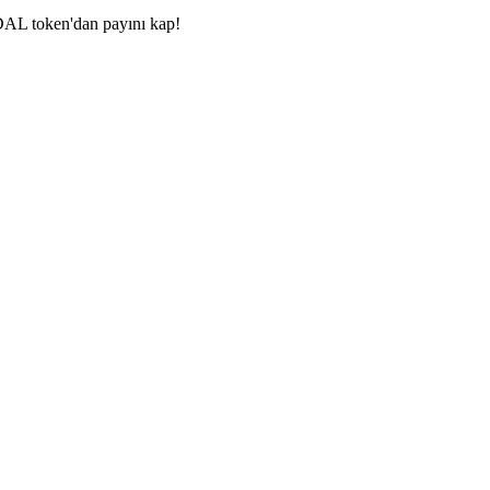
AL token'dan payını kap!