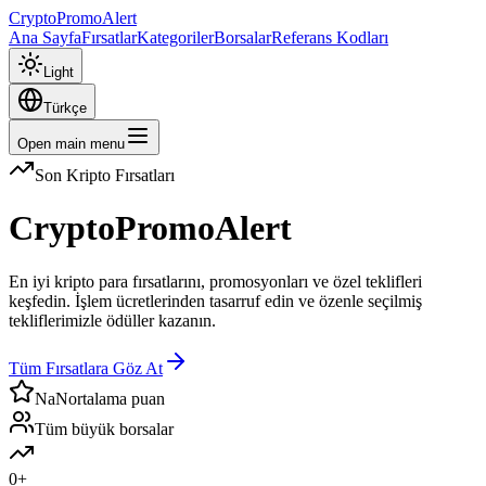
CryptoPromoAlert
Ana Sayfa
Fırsatlar
Kategoriler
Borsalar
Referans Kodları
Light
Türkçe
Open main menu
Son Kripto Fırsatları
CryptoPromoAlert
En iyi kripto para fırsatlarını, promosyonları ve özel teklifleri
keşfedin. İşlem ücretlerinden tasarruf edin ve özenle seçilmiş
tekliflerimizle ödüller kazanın.
Tüm Fırsatlara Göz At
NaN
ortalama puan
Tüm büyük borsalar
0
+