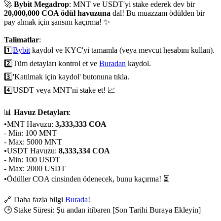
🚀
Bybit Megadrop
: MNT ve USDT'yi stake ederek dev bir
20,000,000 COA ödül havuzuna
dal! Bu muazzam ödülden bir
pay almak için şansını kaçırma! ✨
Talimatlar
:
1️⃣
Bybit
kaydol ve KYC'yi tamamla (veya mevcut hesabını kullan).
2️⃣
Tüm detayları kontrol et ve
Buradan
kaydol.
3️⃣
'Katılmak için kaydol' butonuna tıkla.
4️⃣
USDT veya MNT'ni stake et! 📈
📊
Havuz Detayları
:
•
MNT Havuzu:
3,333,333 COA
- Min: 100 MNT
- Max: 5000 MNT
•
USDT Havuzu:
8,333,334 COA
- Min: 100 USDT
- Max: 2000 USDT
•
Ödüller COA cinsinden ödenecek, bunu kaçırma! ⏳
🔗 Daha fazla bilgi
Burada
!
🕒 Stake Süresi: Şu andan itibaren [Son Tarihi Buraya Ekleyin]