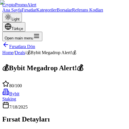
CryptoPromoAlert
Ana Sayfa
Fırsatlar
Kategoriler
Borsalar
Referans Kodları
Light
Türkçe
Open main menu
Fırsatlara Dön
Home
/
Deals
/
💰Bybit Megadrop Alert!💰
💰Bybit Megadrop Alert!💰
80
/100
Bybit
Staking
7/18/2025
Fırsat Detayları