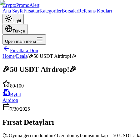
CryptoPromoAlert
Ana Sayfa
Fırsatlar
Kategoriler
Borsalar
Referans Kodları
Light
Türkçe
Open main menu
Fırsatlara Dön
Home
/
Deals
/
🎉50 USDT Airdrop!🎉
🎉50 USDT Airdrop!🎉
80
/100
Bybit
Airdrop
7/30/2025
Fırsat Detayları
🚀 Oyuna geri mi döndün? Geri dönüş bonusunu kap—50 USDT'a ka