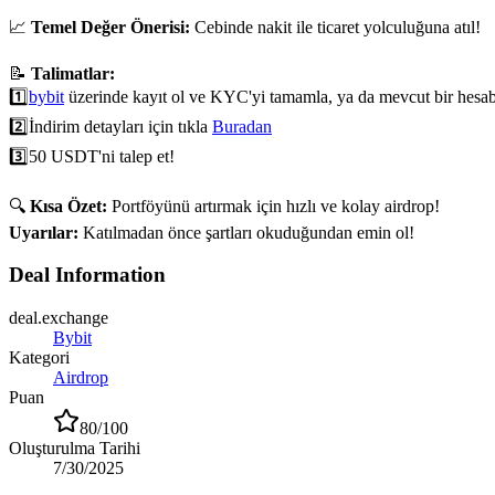
📈
Temel Değer Önerisi:
Cebinde nakit ile ticaret yolculuğuna atıl!
📝
Talimatlar:
1️⃣
bybit
üzerinde kayıt ol ve KYC'yi tamamla, ya da mevcut bir hesabı
2️⃣
İndirim detayları için tıkla
Buradan
3️⃣
50 USDT'ni talep et!
🔍
Kısa Özet:
Portföyünü artırmak için hızlı ve kolay airdrop!
Uyarılar:
Katılmadan önce şartları okuduğundan emin ol!
Deal Information
deal.exchange
Bybit
Kategori
Airdrop
Puan
80
/100
Oluşturulma Tarihi
7/30/2025