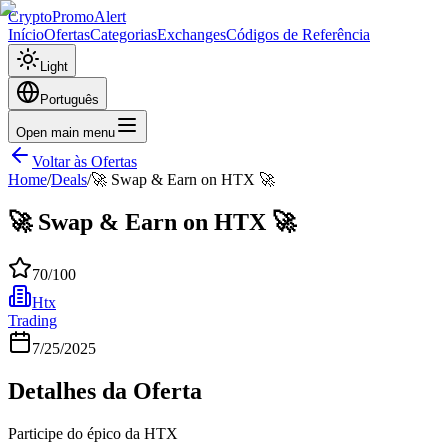
CryptoPromoAlert
Início
Ofertas
Categorias
Exchanges
Códigos de Referência
Light
Português
Open main menu
Voltar às Ofertas
Home
/
Deals
/
🚀 Swap & Earn on HTX 🚀
🚀 Swap & Earn on HTX 🚀
70
/100
Htx
Trading
7/25/2025
Detalhes da Oferta
Participe do épico da HTX