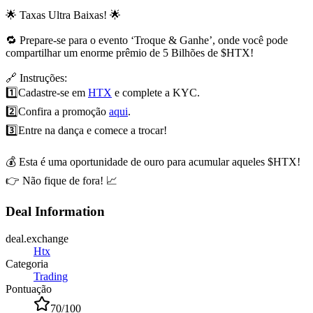
🌟 Taxas Ultra Baixas! 🌟
🔁 Prepare-se para o evento ‘Troque & Ganhe’, onde você pode
compartilhar um enorme prêmio de 5 Bilhões de $HTX!
🔗 Instruções:
1️⃣
Cadastre-se em
HTX
e complete a KYC.
2️⃣
Confira a promoção
aqui
.
3️⃣
Entre na dança e comece a trocar!
💰 Esta é uma oportunidade de ouro para acumular aqueles $HTX!
👉 Não fique de fora! 📈
Deal Information
deal.exchange
Htx
Categoria
Trading
Pontuação
70
/100