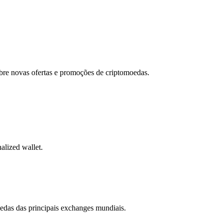
obre novas ofertas e promoções de criptomoedas.
alized wallet.
oedas das principais exchanges mundiais.