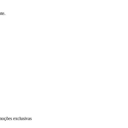
te.
omoções exclusivas