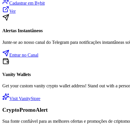
Cadastrar em
Bybit
Ver
Alertas Instantâneos
Junte-se ao nosso canal do Telegram para notificações instantâneas s
Entrar no Canal
Vanity Wallets
Get your custom vanity crypto wallet address! Stand out with a person
Visit VanityStore
CryptoPromoAlert
Sua fonte confiável para as melhores ofertas e promoções de criptom