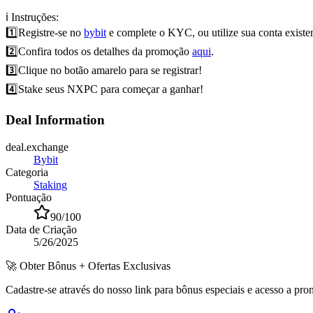
ℹ️ Instruções:
1️⃣
Registre-se no
bybit
e complete o KYC, ou utilize sua conta existen
2️⃣
Confira todos os detalhes da promoção
aqui
.
3️⃣
Clique no botão amarelo para se registrar!
4️⃣
Stake seus NXPC para começar a ganhar!
Deal Information
deal.exchange
Bybit
Categoria
Staking
Pontuação
90
/100
Data de Criação
5/26/2025
🚀
Obter Bônus + Ofertas Exclusivas
Cadastre-se através do nosso link para bônus especiais e acesso a pr