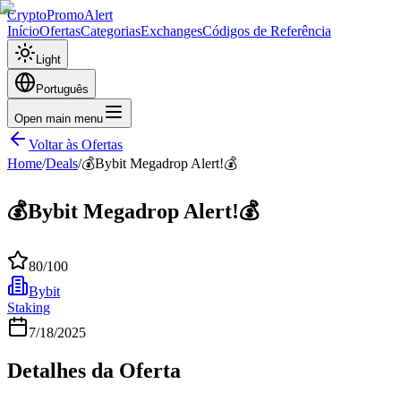
CryptoPromoAlert
Início
Ofertas
Categorias
Exchanges
Códigos de Referência
Light
Português
Open main menu
Voltar às Ofertas
Home
/
Deals
/
💰Bybit Megadrop Alert!💰
💰Bybit Megadrop Alert!💰
80
/100
Bybit
Staking
7/18/2025
Detalhes da Oferta