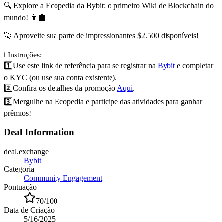
🔍 Explore a Ecopedia da Bybit: o primeiro Wiki de Blockchain do
mundo! 👩‍🏫
🚀 Aproveite sua parte de impressionantes $2.500 disponíveis!
ℹ️ Instruções:
1️⃣
Use este link de referência para se registrar na
Bybit
e completar
o KYC (ou use sua conta existente).
2️⃣
Confira os detalhes da promoção
Aqui
.
3️⃣
Mergulhe na Ecopedia e participe das atividades para ganhar
prêmios!
Deal Information
deal.exchange
Bybit
Categoria
Community Engagement
Pontuação
70
/100
Data de Criação
5/16/2025