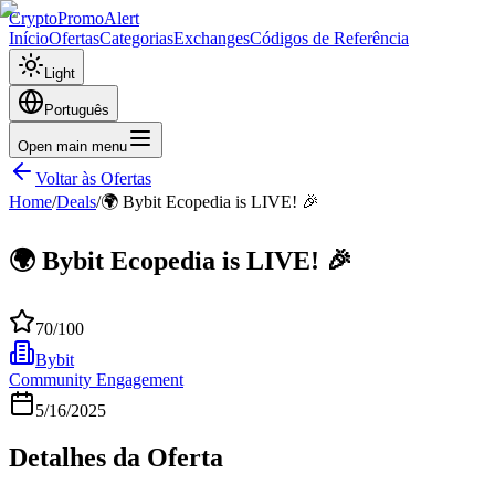
CryptoPromoAlert
Início
Ofertas
Categorias
Exchanges
Códigos de Referência
Light
Português
Open main menu
Voltar às Ofertas
Home
/
Deals
/
🌍 Bybit Ecopedia is LIVE! 🎉
🌍 Bybit Ecopedia is LIVE! 🎉
70
/100
Bybit
Community Engagement
5/16/2025
Detalhes da Oferta