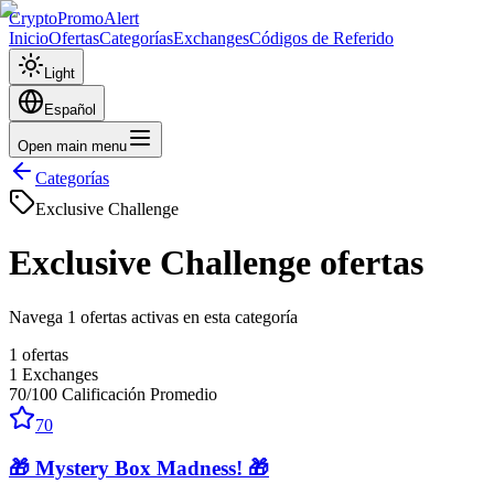
CryptoPromoAlert
Inicio
Ofertas
Categorías
Exchanges
Códigos de Referido
Light
Español
Open main menu
Categorías
Exclusive Challenge
Exclusive Challenge
ofertas
Navega 1 ofertas activas en esta categoría
1
ofertas
1
Exchanges
70
/100
Calificación Promedio
70
🎁 Mystery Box Madness! 🎁