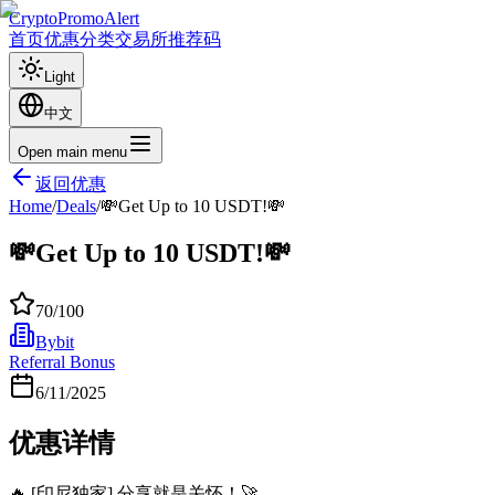
CryptoPromoAlert
首页
优惠
分类
交易所
推荐码
Light
中文
Open main menu
返回优惠
Home
/
Deals
/
💸Get Up to 10 USDT!💸
💸Get Up to 10 USDT!💸
70
/100
Bybit
Referral Bonus
6/11/2025
优惠详情
🔥 [印尼独家] 分享就是关怀！🚀