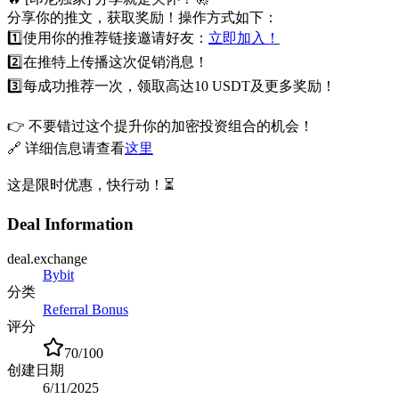
分享你的推文，获取奖励！操作方式如下：
1️⃣
使用你的推荐链接邀请好友：
立即加入！
2️⃣
在推特上传播这次促销消息！
3️⃣
每成功推荐一次，领取高达10 USDT及更多奖励！
👉 不要错过这个提升你的加密投资组合的机会！
🔗 详细信息请查看
这里
这是限时优惠，快行动！⏳
Deal Information
deal.exchange
Bybit
分类
Referral Bonus
评分
70
/100
创建日期
6/11/2025