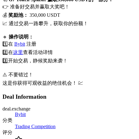
👉 准备好交易并赢取大奖吧！
💰
奖励池：
350,000 USDT
📈 通过交易一路攀升，获取你的份额！
🔹
操作说明：
1️⃣
在
Bybit
注册
2️⃣
在
这里
查看活动详情
3️⃣
开始交易，静候奖励来袭！
⚠️ 不要错过！
这是你获得可观收益的绝佳机会！ 💹
Deal Information
deal.exchange
Bybit
分类
Trading Competition
评分