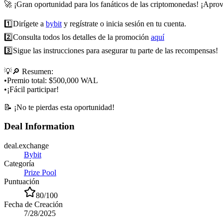
🚀 ¡Gran oportunidad para los fanáticos de las criptomonedas! ¡Apr
1️⃣
Dirígete a
bybit
y regístrate o inicia sesión en tu cuenta.
2️⃣
Consulta todos los detalles de la promoción
aquí
3️⃣
Sigue las instrucciones para asegurar tu parte de las recompensas!
💡🔎 Resumen:
•
Premio total: $500,000 WAL
•
¡Fácil participar!
📝 ¡No te pierdas esta oportunidad!
Deal Information
deal.exchange
Bybit
Categoría
Prize Pool
Puntuación
80
/100
Fecha de Creación
7/28/2025