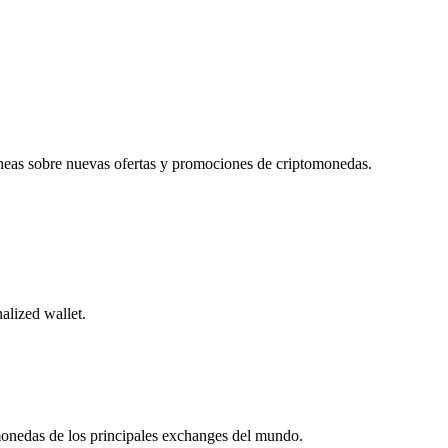
táneas sobre nuevas ofertas y promociones de criptomonedas.
alized wallet.
monedas de los principales exchanges del mundo.