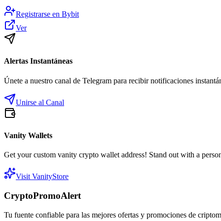
Registrarse en
Bybit
Ver
Alertas Instantáneas
Únete a nuestro canal de Telegram para recibir notificaciones instan
Unirse al Canal
Vanity Wallets
Get your custom vanity crypto wallet address! Stand out with a person
Visit VanityStore
CryptoPromoAlert
Tu fuente confiable para las mejores ofertas y promociones de cripto