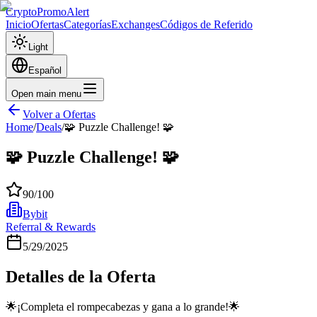
CryptoPromoAlert
Inicio
Ofertas
Categorías
Exchanges
Códigos de Referido
Light
Español
Open main menu
Volver a Ofertas
Home
/
Deals
/
🧩 Puzzle Challenge! 🧩
🧩 Puzzle Challenge! 🧩
90
/100
Bybit
Referral & Rewards
5/29/2025
Detalles de la Oferta
🌟¡Completa el rompecabezas y gana a lo grande!🌟