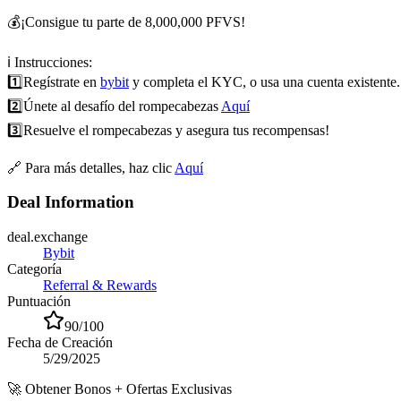
💰¡Consigue tu parte de 8,000,000 PFVS!
ℹ️ Instrucciones:
1️⃣
Regístrate en
bybit
y completa el KYC, o usa una cuenta existente.
2️⃣
Únete al desafío del rompecabezas
Aquí
3️⃣
Resuelve el rompecabezas y asegura tus recompensas!
🔗 Para más detalles, haz clic
Aquí
Deal Information
deal.exchange
Bybit
Categoría
Referral & Rewards
Puntuación
90
/100
Fecha de Creación
5/29/2025
🚀
Obtener Bonos + Ofertas Exclusivas