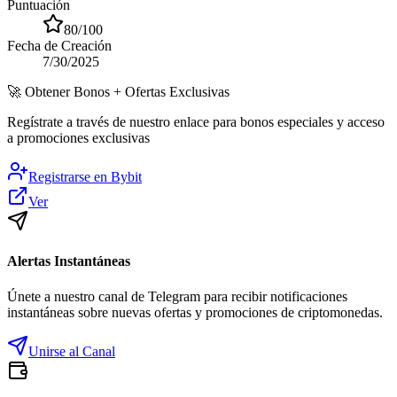
Puntuación
80
/100
Fecha de Creación
7/30/2025
🚀
Obtener Bonos + Ofertas Exclusivas
Regístrate a través de nuestro enlace para bonos especiales y acceso
a promociones exclusivas
Registrarse en
Bybit
Ver
Alertas Instantáneas
Únete a nuestro canal de Telegram para recibir notificaciones
instantáneas sobre nuevas ofertas y promociones de criptomonedas.
Unirse al Canal