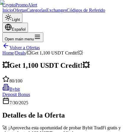
CryptoPromoAlert
Inicio
Ofertas
Categorías
Exchanges
Códigos de Referido
Light
Español
Open main menu
Volver a Ofertas
Home
/
Deals
/
💥Get 1,100 USDT Credit!💥
💥Get 1,100 USDT Credit!💥
80
/100
Bybit
Deposit Bonus
7/30/2025
Detalles de la Oferta
🚀 ¡Aprovecha esta oportunidad de probar Bybit TradFi gratis y