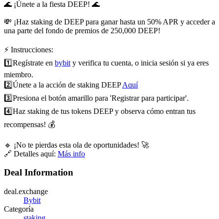
🌊 ¡Únete a la fiesta DEEP! 🌊
💸 ¡Haz staking de DEEP para ganar hasta un 50% APR y acceder a
una parte del fondo de premios de 250,000 DEEP!
⚡️ Instrucciones:
1️⃣
Regístrate en
bybit
y verifica tu cuenta, o inicia sesión si ya eres
miembro.
2️⃣
Únete a la acción de staking DEEP
Aquí
3️⃣
Presiona el botón amarillo para 'Registrar para participar'.
4️⃣
Haz staking de tus tokens DEEP y observa cómo entran tus
recompensas! 💰
🔹 ¡No te pierdas esta ola de oportunidades! 🚀
🔗 Detalles aquí:
Más info
Deal Information
deal.exchange
Bybit
Categoría
staking