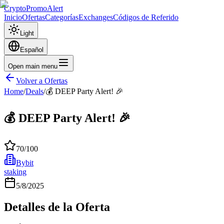
CryptoPromoAlert
Inicio
Ofertas
Categorías
Exchanges
Códigos de Referido
Light
Español
Open main menu
Volver a Ofertas
Home
/
Deals
/
💰 DEEP Party Alert! 🎉
💰 DEEP Party Alert! 🎉
70
/100
Bybit
staking
5/8/2025
Detalles de la Oferta