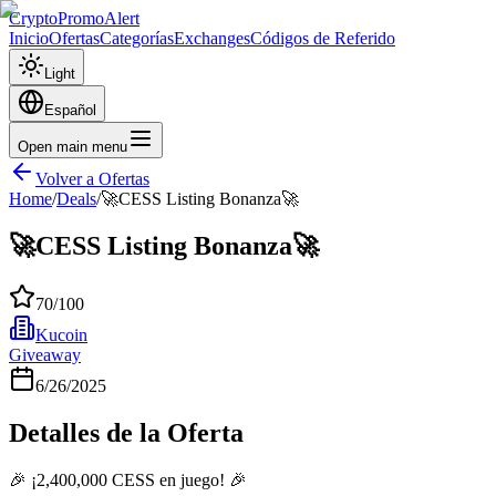
CryptoPromoAlert
Inicio
Ofertas
Categorías
Exchanges
Códigos de Referido
Light
Español
Open main menu
Volver a Ofertas
Home
/
Deals
/
🚀CESS Listing Bonanza🚀
🚀CESS Listing Bonanza🚀
70
/100
Kucoin
Giveaway
6/26/2025
Detalles de la Oferta
🎉 ¡2,400,000 CESS en juego! 🎉