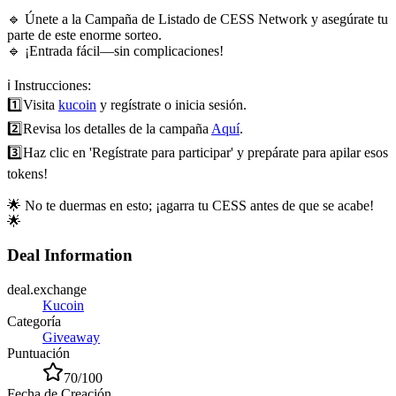
🔹 Únete a la Campaña de Listado de CESS Network y asegúrate tu
parte de este enorme sorteo.
🔹 ¡Entrada fácil—sin complicaciones!
ℹ️ Instrucciones:
1️⃣
Visita
kucoin
y regístrate o inicia sesión.
2️⃣
Revisa los detalles de la campaña
Aquí
.
3️⃣
Haz clic en 'Regístrate para participar' y prepárate para apilar esos
tokens!
🌟 No te duermas en esto; ¡agarra tu CESS antes de que se acabe!
🌟
Deal Information
deal.exchange
Kucoin
Categoría
Giveaway
Puntuación
70
/100
Fecha de Creación