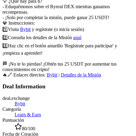
💡 ¿Qué hay para ti?
- Eduquémonos sobre el Byreal DEX mientras ganamos
recompensas.
- ¡Solo por completar la misión, puede ganar 25 USDT!
💎 Instrucciones:
1️⃣
Visita
Bybit
y regístrate (o inicia sesión)
2️⃣
Consulta los detalles de la Misión
aquí
3️⃣
Haz clic en el botón amarillo 'Regístrate para participar' y
¡empieza a aprender!
🏁 ¡No te lo pierdas! ¡Obtén tus 25 USDT por aumentar tus
conocimientos en cripto!
🔥🔗 Enlaces directos:
Bybit
|
Detalles de la Misión
Deal Information
deal.exchange
Bybit
Categoría
Learn & Earn
Puntuación
80
/100
Fecha de Creación