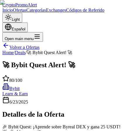
CryptoPromoAlert
Inicio
Ofertas
Categorías
Exchanges
Códigos de Referido
Light
Español
Open main menu
Volver a Ofertas
Home
/
Deals
/
🚀 Bybit Quest Alert! 🚀
🚀 Bybit Quest Alert! 🚀
80
/100
Bybit
Learn & Earn
6/23/2025
Detalles de la Oferta
🎉 Bybit Quest: ¡Aprende sobre Byreal DEX y gana 25 USDT!